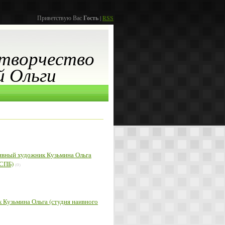
Приветствую Вас
Гость
|
RSS
творчество
й Ольги
аивный художник Кузьмина Ольга
 СПБ)
(0)
к Кузьмина Ольга (студия наивного