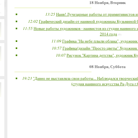
18 Ноября, Вторник
13:25
Наив! Лучезарные работы от примитивистов и
12:02
Графический дизайн от наивной художницы Кузьминой Ол
11:55
Новые работы художников - наивистов из студии наивного и
2014 года
(0)
11:09
Графика "На небе плыли облака", художник
10:57
Графика/дизайн "Просто цветы" Художник
10:07
Рисунок "Картина детства", художник К
08 Ноября, Суббота
19:23
"Давно не выставляла свои работы... Наблюдался творчески
(студия наивного искусства Ра-Дуга г