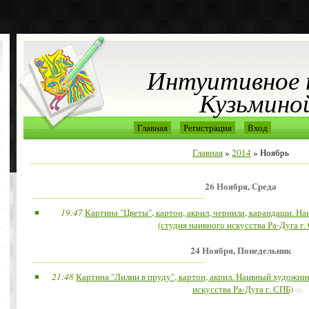
Интуитивное 
Кузьмино
Главная
Регистрация
Вход
Главная
»
2014
»
Ноябрь
26 Ноября, Среда
19:47
Картина "Цветы", картон, акрил, чернила, карандаши. Н
(студия наивного искусства Ра-Дуга г.
24 Ноября, Понедельник
21:48
Картина "Лилии в пруду", картон, акрил. Наивный художни
искусства Ра-Дуга г. СПБ)
(0)