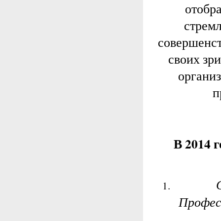
отобр
стремл
совершенст
своих зри
организ
п
В 2014 
Професс