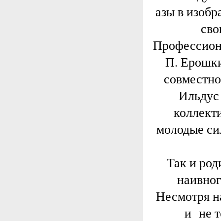
азы в изобр
сво
Профессиона
П. Ерошки
совместно
Ильдус
коллекти
молодые си
Так и род
наивног
Несмотря на
и не т