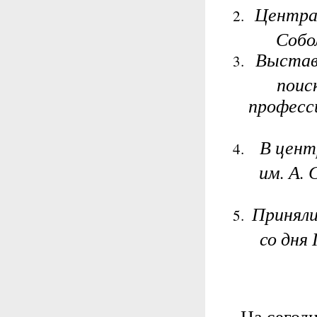
Централ
Собол
Выстав
поис
професс
В центр
им. А. 
Приняли
со дня
На сегод